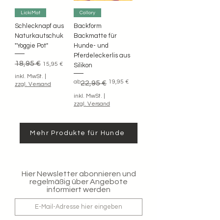
LickiMat
Collory
Schlecknapf aus
Backform
Naturkautschuk
Backmatte für
"Yoggie Pot"
Hunde- und
Pferdeleckerlis aus
Standardpreis
Sale-Preis
18,95 €
15,95 €
Silikon
inkl. MwSt.
|
Standardpreis
Sale-Preis
ab
19,95 €
22,95 €
zzgl. Versand
inkl. MwSt.
|
zzgl. Versand
Mehr Produkte für Hunde
Hier Newsletter abonnieren und
regelmäßig über Angebote
informiert werden