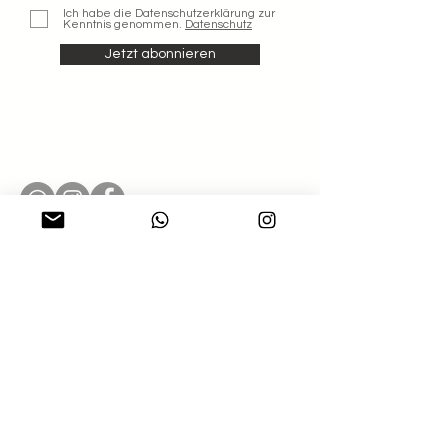
Ich habe die Datenschutzerklärung zur
Kenntnis genommen.
Datenschutz
Jetzt abonnieren
Shop
Blog
Nachhaltigkeit
Impressum
Kontakt
Datenschutz
FAQ