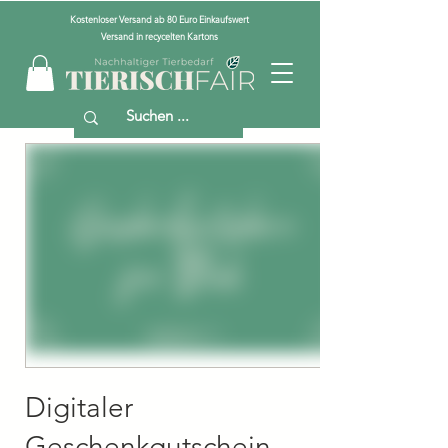
Kostenloser Versand ab 80 Euro Einkaufswert
Versand in recycelten Kartons
Digitaler
Geschenkgutschein