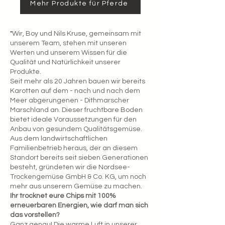
Mehr Produkte für Pferde
"
Wir, Boy und Nils Kruse, gemeinsam mit
unserem Team, stehen mit unseren
Werten und unserem Wissen für die
Qualität und Natürlichkeit unserer
Produkte.
Seit mehr als 20 Jahren bauen wir bereits
Karotten auf dem - nach und nach dem
Meer abgerungenen - Dithmarscher
Marschland an. Dieser fruchtbare Boden
bietet ideale Voraussetzungen für den
Anbau von gesundem Qualitätsgemüse.
Aus dem landwirtschaftlichen
Familienbetrieb heraus, der an diesem
Standort bereits seit sieben Generationen
besteht, gründeten wir die Nordsee-
Trockengemüse GmbH & Co. KG, um noch
mehr aus unserem Gemüse zu machen.
Ihr trocknet eure Chips mit 100%
erneuerbaren Energien, wie darf man sich
das vorstellen?
Ganz genau! Die warme Luft in unserer