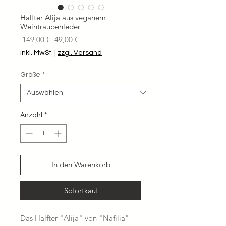
Halfter Alija aus veganem
Weintraubenleder
Standardpreis
Sale-
 149,00 € 
49,00 €
Preis
inkl. MwSt.
|
zzgl. Versand
Größe
*
Anzahl
*
In den Warenkorb
Sofortkauf
Das Halfter "Alija" von "Nafilia"