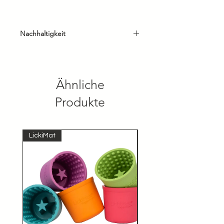
Nachhaltigkeit
* hergestellt in Deutschland
* Buchenholz aus heimischen
Wäldern
Ähnliche
* Naturborsten
Produkte
LickiMat