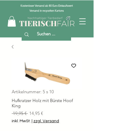
Kostenloser Versand ab 80 Euro Einkaufswert
Versand in recycelten Kartons
Artikelnummer: 5 s 10
Hufkratzer Holz mit Bürste Hoof
King
Standardpreis
Sale-
 19,95 € 
14,95 €
Preis
inkl. MwSt.
|
zzgl. Versand