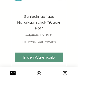
Schlecknapf aus
Naturkautschuk "Yoggie
Pot"
Standardpreis
Sale-Preis
18,95 €
15,95 €
inkl. MwSt.
|
zzgl. Versand
inkl. MwSt.
In den Warenkorb
Hier Newsletter abonnieren und
regelmäßig über Angebote
informiert werden