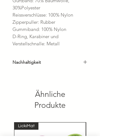
Gurtband: 70% Baumwolle,
30%Polyester
Reissverschlüsse: 100% Nylon
Zipperpuller: Rubber
Gummiband: 100% Nylon
D-Ring, Karabiner und
Verstellschnalle: Metall
Nachhaltigkeit
* so PVC- und plastikfrei wie möglich
hergestellt
* unter fairen Bedingungen
Ähnliche
produziert
* klimaneutral
Produkte
LickiMat