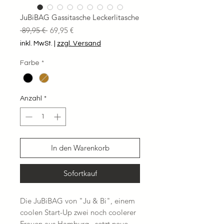
JuBiBAG Gassitasche Leckerlitasche
Standardpreis
Sale-
 89,95 € 
69,95 €
Preis
inkl. MwSt.
|
zzgl. Versand
Farbe
*
Anzahl
*
In den Warenkorb
Sofortkauf
Die JuBiBAG von "Ju & Bi", einem
coolen Start-Up zwei noch coolerer
Frauen aus Hamburg , setzt neue