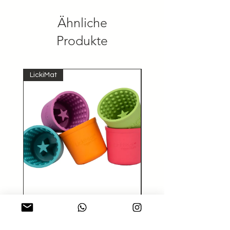
Ähnliche
Produkte
LickiMat
Schlecknapf aus
Naturkautschuk "Yoggie
Pot"