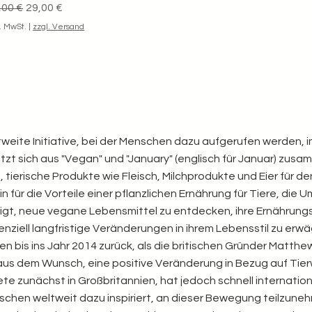
andardpreis
Sale-Preis
,00 €
29,00 €
l. MwSt.
|
zzgl. Versand
ltweite Initiative, bei der Menschen dazu aufgerufen werden,
etzt sich aus "Vegan" und "January" (englisch für Januar) z
, tierische Produkte wie Fleisch, Milchprodukte und Eier für
für die Vorteile einer pflanzlichen Ernährung für Tiere, die
igt, neue vegane Lebensmittel zu entdecken, ihre Ernährun
nziell langfristige Veränderungen in ihrem Lebensstil zu erw
 bis ins Jahr 2014 zurück, als die britischen Gründer Matthew
d aus dem Wunsch, eine positive Veränderung in Bezug auf Ti
te zunächst in Großbritannien, hat jedoch schnell internati
chen weltweit dazu inspiriert, an dieser Bewegung teilzune