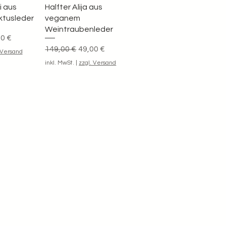
i aus
Halfter Alija aus
tusleder
veganem
Weintraubenleder
is
-Preis
0 €
Standardpreis
Sale-Preis
149,00 €
49,00 €
 Versand
inkl. MwSt.
|
zzgl. Versand