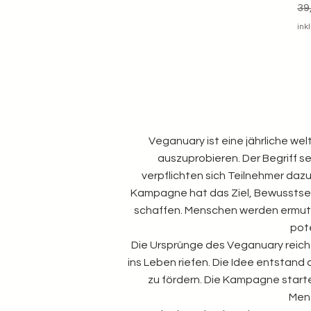
St
39
ink
Veganuary ist eine jährliche we
auszuprobieren. Der Begriff s
verpflichten sich Teilnehmer dazu
Kampagne hat das Ziel, Bewusstsein 
schaffen. Menschen werden ermut
pote
Die Ursprünge des Veganuary reichen
ins Leben riefen. Die Idee entstan
zu fördern. Die Kampagne starte
Mens