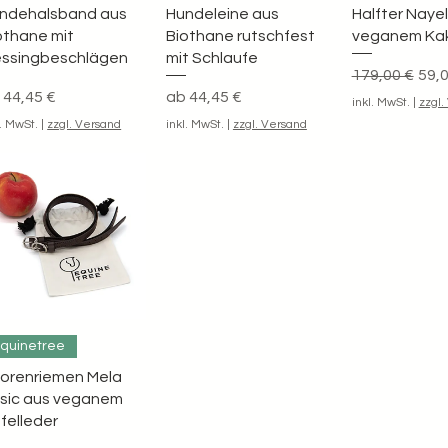
ndehalsband aus
Hundeleine aus
Halfter Nayel
othane mit
Biothane rutschfest
veganem Kak
ssingbeschlägen
mit Schlaufe
Standardpre
Sale
179,00 €
59,0
le-Preis
Sale-Preis
b
44,45 €
ab
44,45 €
inkl. MwSt.
|
zzgl.
l. MwSt.
|
zzgl. Versand
inkl. MwSt.
|
zzgl. Versand
Schnellansicht
quinetree
orenriemen Mela
sic aus veganem
felleder