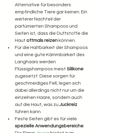
Alternative für besonders 
empfindliche Tiere gar keinen. Ein 
weiterer Nachteil der 
parfümierten Shampoos und 
Seifen ist, dass die Duftstoffe die 
Haut 
oftmals reizen
 können.
Für die Haltbarkeit der Shampoos 
und eine gute Kämmbarkeit des 
Langhaars werden 
Flüssigshampoos meist
 Silikone 
zugesetzt. Diese sorgen für 
geschmeidiges Fell, legen sich 
dabei allerdings nicht nur um die 
einzelnen Haare, sondern auch 
auf die Haut, was zu 
Juckreiz 
führen kann.
Feste Seifen gibt es für viele 
spezielle Anwendungsbereiche
. 
Die Firma 
Joveg
 bietet zum 