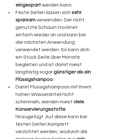
eingespart
 werden kann.
Feste Seifen lassen sich 
sehr 
sparsam
 verwenden. Der nicht 
genutzte Schaum trocknet 
einfach wieder an und kann bei 
der nächsten Anwendung 
verwendet werden. So kann dich 
ein Stück Seife über Monate 
begleiten und ist damit meist 
langfristig sogar 
günstiger als ein 
Flüssigshampoo
.
Damit Flüssigshampoos mit ihrem 
hohen Wasseranteil nicht 
schimmeln, werden meist 
viele 
Konservierungsstoffe
hinzugefügt. Auf diese kann bei 
festen Seifen komplett 
verzichtet werden, wodurch die 
meisten festen Seifen aus 
rein 