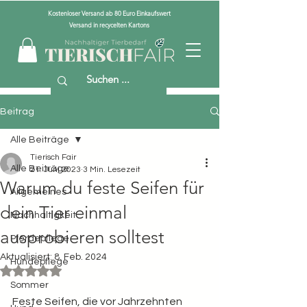
Kostenloser Versand ab 80 Euro Einkaufswert
Versand in recycelten Kartons
Beitrag
Alle Beiträge
Tierisch Fair
Alle Beiträge
21. Juni 2023
3 Min. Lesezeit
Warum du feste Seifen für
Allgemeines
dein Tier einmal
Nachhaltigkeit
ausprobieren solltest
Pferdepflege
Aktualisiert:
8. Feb. 2024
Hundepflege
Mit NaN von 5 Sternen bewertet.
Sommer
Feste Seifen, die vor Jahrzehnten 