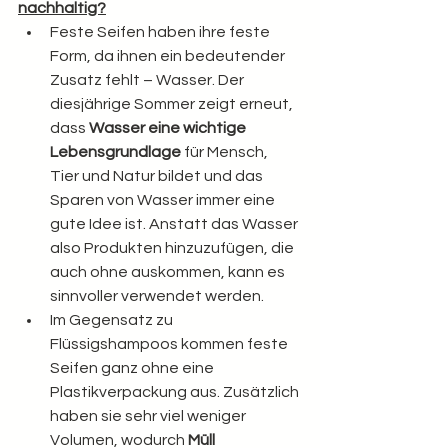
nachhaltig?
Feste Seifen haben ihre feste 
Form, da ihnen ein bedeutender 
Zusatz fehlt – Wasser. Der 
diesjährige Sommer zeigt erneut, 
dass 
Wasser eine wichtige 
Lebensgrundlage
 für Mensch, 
Tier und Natur bildet und das 
Sparen von Wasser immer eine 
gute Idee ist. Anstatt das Wasser 
also Produkten hinzuzufügen, die 
auch ohne auskommen, kann es 
sinnvoller verwendet werden. 
Im Gegensatz zu 
Flüssigshampoos kommen feste 
Seifen ganz ohne eine 
Plastikverpackung aus. Zusätzlich 
haben sie sehr viel weniger 
Volumen, wodurch 
Müll 