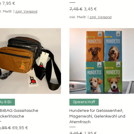
le-Preis
b
7,95 €
Standardpreis
Sale-Preis
7,45 €
3,45 €
kl. MwSt.
|
zzgl. Versand
inkl. MwSt.
|
zzgl. Versand
Schnellansicht
Schnellansicht
Ju & Bi
Speers Hoff
BiBAG Gassitasche
Hundetee für Gelassenheit,
ckerlitasche
Magenwohl, Gelenkwohl und
Atemfrisch
andardpreis
Sale-Preis
,95 €
69,95 €
Standardpreis
Sale-Preis
3,45 €
1,95 €