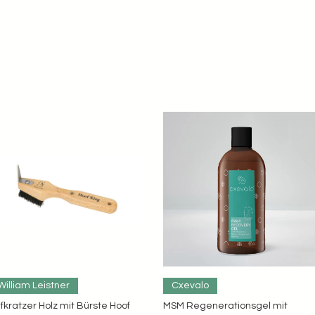
Schnellansicht
Schnellansicht
William Leistner
Cxevalo
fkratzer Holz mit Bürste Hoof
MSM Regenerationsgel mit