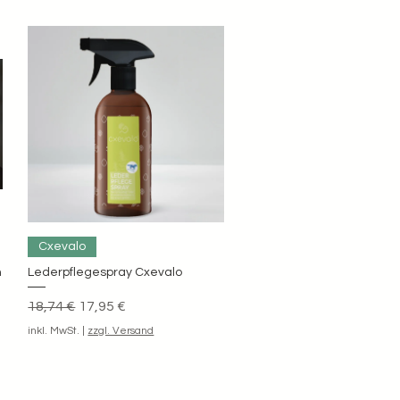
Schnellansicht
Cxevalo
n
Lederpflegespray Cxevalo
Standardpreis
Sale-Preis
18,74 €
17,95 €
inkl. MwSt.
|
zzgl. Versand