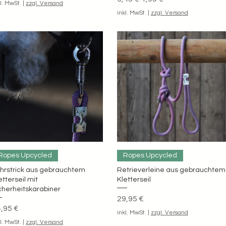
kl. MwSt.
|
zzgl. Versand
inkl. MwSt.
|
zzgl. Versand
Schnellansicht
Schnellansicht
Ropes Upcycled
Ropes Upcycled
hrstrick aus gebrauchtem
Retrieverleine aus gebrauchtem
etterseil mit
Kletterseil
cherheitskarabiner
Preis
29,95 €
eis
,95 €
inkl. MwSt.
|
zzgl. Versand
kl. MwSt.
|
zzgl. Versand