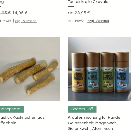
ng
Teufelskralle Cxevalo
andardpreis
Sale-Preis
Sale-Preis
,95 €
14,95 €
ab
23,95 €
kl. MwSt.
|
zzgl. Versand
inkl. MwSt.
|
zzgl. Versand
Schnellansicht
Schnellansicht
Canophera
Speers Hoff
ustick Kauknochen aus
Kräutermischung für Hunde
ffeeholz
Gelassenheit, Magenwohl,
Gelenkwohl, Atemfrisch