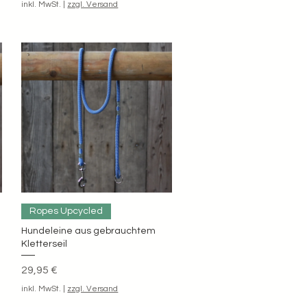
inkl. MwSt.
|
zzgl. Versand
Schnellansicht
Ropes Upcycled
Hundeleine aus gebrauchtem
Kletterseil
Preis
29,95 €
inkl. MwSt.
|
zzgl. Versand