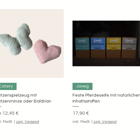
Schnellansicht
Schnellansicht
Catery
Joveg
tzenspielzeug mit
Feste Pferdeseife mit natürliche
tzenminze oder Baldrian
Inhaltsstoffen
le-Preis
Preis
b
12,45 €
17,90 €
kl. MwSt.
|
zzgl. Versand
inkl. MwSt.
|
zzgl. Versand