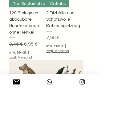
The Sustainable People
Catlabs
120 Biologisch
2 Filzbälle aus
abbaubare
Schafswolle
Hundekotbeutel
Katzenspielzeug
ohne Henkel
Preis
7,95 €
Standardpreis
Sale-Preis
8,45 €
6,95 €
inkl. MwSt.
|
zzgl. Versand
inkl. MwSt.
|
zzgl. Versand
Band & Roll
Band & Roll
Hundespielzeug
Hundespielzeug
aus Wollfilz
Sausage
Standardpreis
Sale-Preis
Standardpreis
Sale-Preis
24,95 €
19,95 €
24,95 €
19,95 €