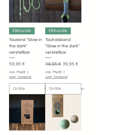
Elbhunde
Elbhunde
Tauleine "Glow in
Tauhalsband
the dark"
"Glow in the dark"
verstellbar
verstellbar
Preis
Standardpreis
Sale-Preis
59,95 €
49,95 €
39,95 €
inkl. MwSt.
|
inkl. MwSt.
|
zzgl. Versand
zzgl. Versand