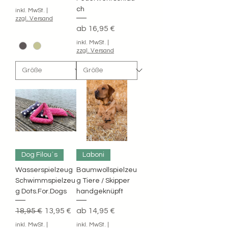
ch
inkl. MwSt.
|
zzgl. Versand
Sale-Preis
ab
16,95 €
inkl. MwSt.
|
zzgl. Versand
Dog Filou´s
Laboni
Wasserspielzeug
Baumwollspielzeu
Schwimmspielzeu
g Tiere / Skipper
g Dots.For.Dogs
handgeknüpft
Standardpreis
Sale-Preis
Sale-Preis
18,95 €
13,95 €
ab
14,95 €
inkl. MwSt.
|
inkl. MwSt.
|