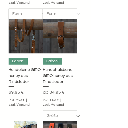
zzgl. Versand
zzgl. Versand
Laboni
Laboni
Hundeleine GIRO
Hundehalsband
honey aus
GIRO honey aus
Rindsleder
Rindsleder
Preis
Sale-Preis
69,95 €
ab
34,95 €
inkl. MwSt.
|
inkl. MwSt.
|
zzgl. Versand
zzgl. Versand