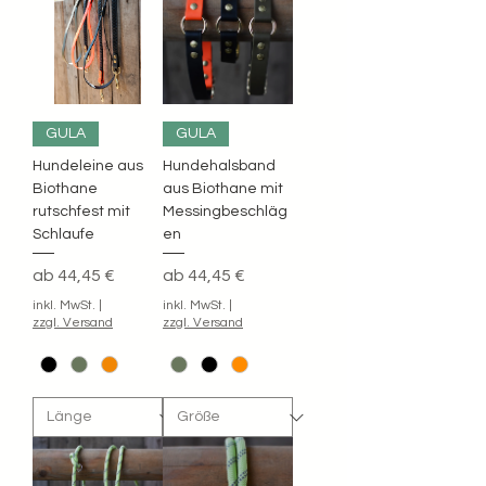
GULA
GULA
Hundeleine aus
Hundehalsband
Biothane
aus Biothane mit
rutschfest mit
Messingbeschläg
Schlaufe
en
Sale-Preis
Sale-Preis
ab
44,45 €
ab
44,45 €
inkl. MwSt.
|
inkl. MwSt.
|
zzgl. Versand
zzgl. Versand